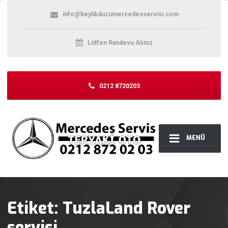
info@beylikduzumercedesservisi.com
Lütfen Randevu Alınız
0212 8720203
MENÜ
Etiket:
TuzlaLand Rover
servisi