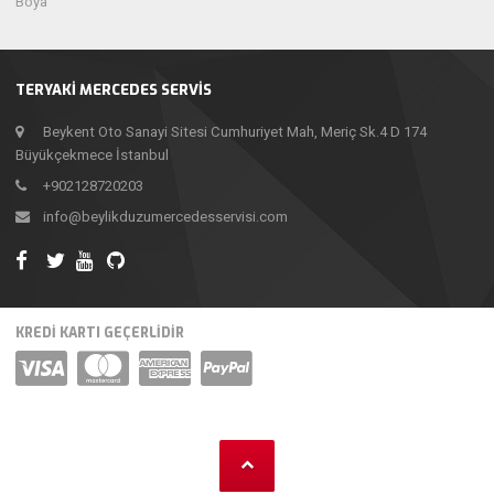
Boya
TERYAKI MERCEDES SERVIS
Beykent Oto Sanayi Sitesi Cumhuriyet Mah, Meriç Sk.4 D 174
Büyükçekmece İstanbul
+902128720203
info@beylikduzumercedesservisi.com
KREDİ KARTI GEÇERLİDİR