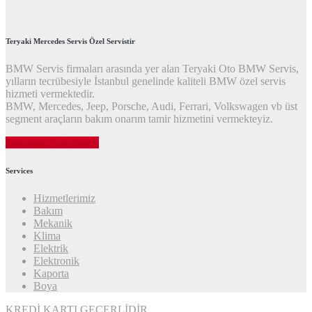
Teryaki Mercedes Servis Özel Servistir
BMW Servis firmaları arasında yer alan Teryaki Oto BMW Servis,
yılların tecrübesiyle İstanbul genelinde kaliteli BMW özel servis
hizmeti vermektedir.
BMW, Mercedes, Jeep, Porsche, Audi, Ferrari, Volkswagen vb üst
segment araçların bakım onarım tamir hizmetini vermekteyiz.
Mercedes Acil Servis
Services
Hizmetlerimiz
Bakım
Mekanik
Klima
Elektrik
Elektronik
Kaporta
Boya
KREDİ KARTI GEÇERLİDİR