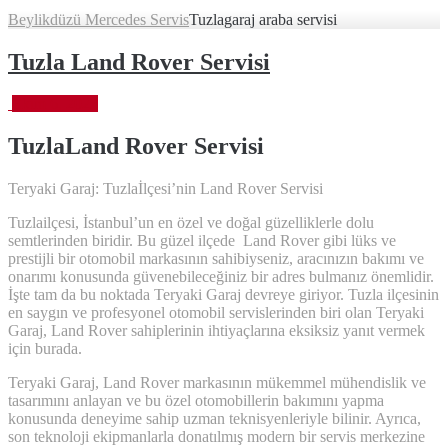
Beylikdüzü Mercedes Servis
Tuzlagaraj araba servisi
Tuzla Land Rover Servisi
Ekim 6, 2023
TuzlaLand Rover
Servisi
Teryaki Garaj: Tuzlaİlçesi’nin Land Rover Servisi
Tuzlailçesi, İstanbul’un en özel ve doğal güzelliklerle dolu
semtlerinden biridir. Bu güzel ilçede Land Rover gibi lüks ve
prestijli bir otomobil markasının sahibiyseniz, aracınızın bakımı ve
onarımı konusunda güvenebileceğiniz bir adres bulmanız önemlidir.
İşte tam da bu noktada Teryaki Garaj devreye giriyor. Tuzla ilçesinin
en saygın ve profesyonel otomobil servislerinden biri olan Teryaki
Garaj, Land Rover sahiplerinin ihtiyaçlarına eksiksiz yanıt vermek
için burada.
Teryaki Garaj, Land Rover markasının mükemmel mühendislik ve
tasarımını anlayan ve bu özel otomobillerin bakımını yapma
konusunda deneyime sahip uzman teknisyenleriyle bilinir. Ayrıca,
son teknoloji ekipmanlarla donatılmış modern bir servis merkezine