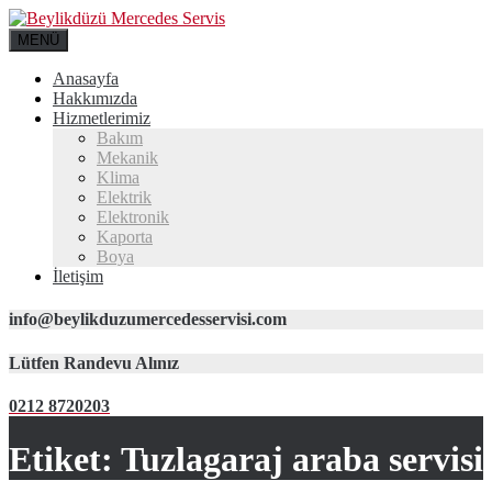
MENÜ
Anasayfa
Hakkımızda
Hizmetlerimiz
Bakım
Mekanik
Klima
Elektrik
Elektronik
Kaporta
Boya
İletişim
info@beylikduzumercedesservisi.com
Lütfen Randevu Alınız
0212 8720203
Etiket:
Tuzlagaraj araba servisi