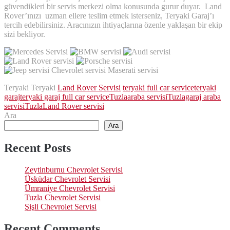
güvendikleri bir servis merkezi olma konusunda gurur duyar. Land
Rover’ınızı uzman ellere teslim etmek isterseniz, Teryaki Garaj’ı
tercih edebilirsiniz. Aracınızın ihtiyaçlarına özenle yaklaşan bir ekip
sizi bekliyor.
Teryaki Teryaki
Land Rover Servisi
teryaki full car service
teryaki
garaj
teryaki garaj full car service
Tuzlaaraba servisi
Tuzlagaraj araba
servisi
TuzlaLand Rover servisi
Ara
Ara
Recent Posts
Zeytinburnu Chevrolet Servisi
Üsküdar Chevrolet Servisi
Ümraniye Chevrolet Servisi
Tuzla Chevrolet Servisi
Şişli Chevrolet Servisi
Recent Comments