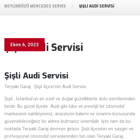
BEYLIKDÜZÜ MERCEDES SERVIS
ŞIŞLI AUDI SERVISI
Şişli Audi Servisi
Ekim 6, 2023
Şişli Audi
Servisi
Teryaki Garaj: Şişli İlçesi’nin Audi Servisi
Şişli , İstanbul’un en özel ve doğal güzelliklerle dolu semtlerinden
biridir. Bu güzel ilçede Audi gibi lüks ve prestijli bir otomobil
markasının sahibiyseniz, aracınızın bakımı ve onarımı konusunda
güvenebileceğiniz bir adres bulmanız önemlidir. İşte tam da bu
noktada Teryaki Garaj devreye giriyor. Şişli ilçesinin en saygın ve
profesyonel otomobil servislerinden biri olan Teryaki Garaj,