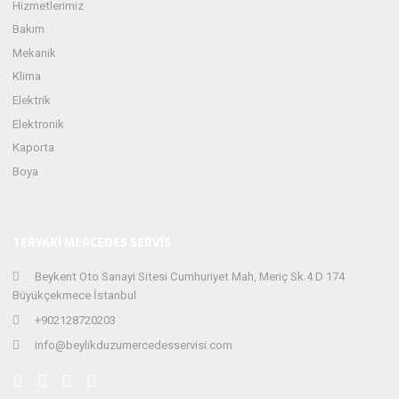
Hizmetlerimiz
Bakım
Mekanik
Klima
Elektrik
Elektronik
Kaporta
Boya
TERYAKI MERCEDES SERVIS
Beykent Oto Sanayi Sitesi Cumhuriyet Mah, Meriç Sk.4 D 174
Büyükçekmece İstanbul
+902128720203
info@beylikduzumercedesservisi.com