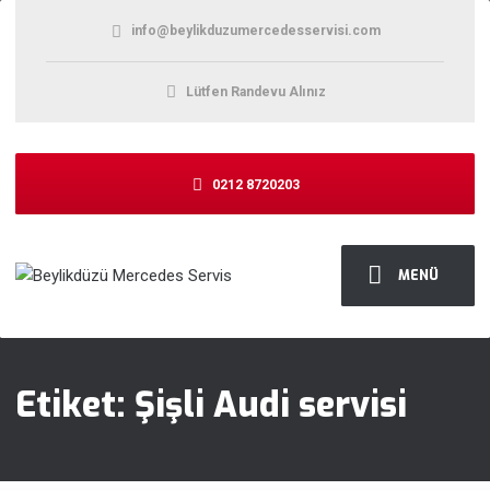
info@beylikduzumercedesservisi.com
Lütfen Randevu Alınız
0212 8720203
MENÜ
Etiket:
Şişli Audi servisi