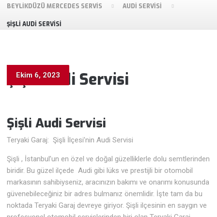
BEYLIKDÜZÜ MERCEDES SERVIS
AUDI SERVISI
ŞIŞLI AUDI SERVISI
Şişli Audi Servisi
Ekim 6, 2023
Şişli Audi
Servisi
Teryaki Garaj: Şişli İlçesi’nin Audi Servisi
Şişli , İstanbul’un en özel ve doğal güzelliklerle dolu semtlerinden
biridir. Bu güzel ilçede Audi gibi lüks ve prestijli bir otomobil
markasının sahibiyseniz, aracınızın bakımı ve onarımı konusunda
güvenebileceğiniz bir adres bulmanız önemlidir. İşte tam da bu
noktada Teryaki Garaj devreye giriyor. Şişli ilçesinin en saygın ve