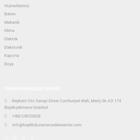
Hizmetlerimiz
Bakım
Mekanik
Klima
Elektrik
Elektronik
Kaporta
Boya
TERYAKI MERCEDES SERVIS
Beykent Oto Sanayi Sitesi Cumhuriyet Mah, Meriç Sk.4 D 174
Büyükçekmece İstanbul
+902128720203
info@beylikduzumercedesservisi.com