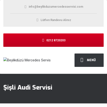
info@beylikduzumercedesservisi.com
Lütfen Randevu Alınız
0212 8720203
MENÜ
Şişli Audi Servisi