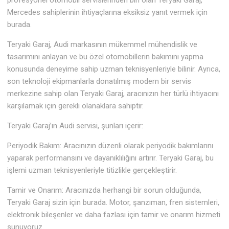
profesyonel otomobil servislerinden biri olan Teryaki Garaj,
Mercedes sahiplerinin ihtiyaçlarına eksiksiz yanıt vermek için
burada.
Teryaki Garaj, Audi markasının mükemmel mühendislik ve
tasarımını anlayan ve bu özel otomobillerin bakımını yapma
konusunda deneyime sahip uzman teknisyenleriyle bilinir. Ayrıca,
son teknoloji ekipmanlarla donatılmış modern bir servis
merkezine sahip olan Teryaki Garaj, aracınızın her türlü ihtiyacını
karşılamak için gerekli olanaklara sahiptir.
Teryaki Garaj’ın Audi servisi, şunları içerir:
Periyodik Bakım: Aracınızın düzenli olarak periyodik bakımlarını
yaparak performansını ve dayanıklılığını artırır. Teryaki Garaj, bu
işlemi uzman teknisyenleriyle titizlikle gerçekleştirir.
Tamir ve Onarım: Aracınızda herhangi bir sorun olduğunda,
Teryaki Garaj sizin için burada. Motor, şanzıman, fren sistemleri,
elektronik bileşenler ve daha fazlası için tamir ve onarım hizmeti
sunuyoruz.