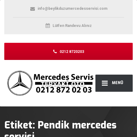
info@beylikduzumercedesservisi.com
Lütfen Randevu Alınız
0212 8720203
MENÜ
Etiket:
Pendik mercedes
servisi