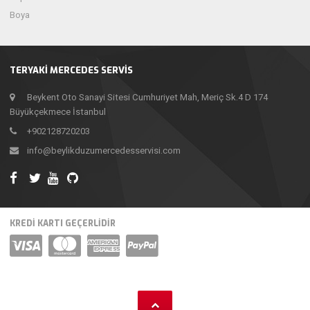
Boya
TERYAKI MERCEDES SERVIS
Beykent Oto Sanayi Sitesi Cumhuriyet Mah, Meriç Sk.4 D 174
Büyükçekmece İstanbul
+902128720203
info@beylikduzumercedesservisi.com
KREDİ KARTI GEÇERLİDİR