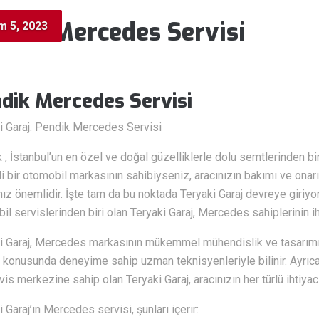
ndik Mercedes Servisi
m 5, 2023
dik Mercedes Servisi
i Garaj: Pendik Mercedes Servisi
 , İstanbul’un en özel ve doğal güzelliklerle dolu semtlerinden b
jli bir otomobil markasının sahibiyseniz, aracınızın bakımı ve on
ız önemlidir. İşte tam da bu noktada Teryaki Garaj devreye giriyo
il servislerinden biri olan Teryaki Garaj, Mercedes sahiplerinin ih
i Garaj, Mercedes markasının mükemmel mühendislik ve tasarımın
konusunda deneyime sahip uzman teknisyenleriyle bilinir. Ayrıca
vis merkezine sahip olan Teryaki Garaj, aracınızın her türlü ihtiyacı
 Garaj’ın Mercedes servisi, şunları içerir: