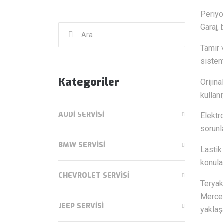
Periyo
Garaj, 
Şunu
ara:
Tamir 
sistem
Kategoriler
Orijin
kullanı
AUDI SERVISI
Elektr
sorunl
BMW SERVISI
Lastik 
konula
CHEVROLET SERVISI
Teryak
Merced
JEEP SERVISI
yaklaşa