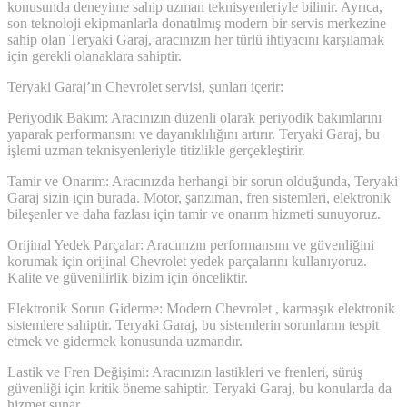
konusunda deneyime sahip uzman teknisyenleriyle bilinir. Ayrıca,
son teknoloji ekipmanlarla donatılmış modern bir servis merkezine
sahip olan Teryaki Garaj, aracınızın her türlü ihtiyacını karşılamak
için gerekli olanaklara sahiptir.
Teryaki Garaj’ın Chevrolet servisi, şunları içerir:
Periyodik Bakım: Aracınızın düzenli olarak periyodik bakımlarını
yaparak performansını ve dayanıklılığını artırır. Teryaki Garaj, bu
işlemi uzman teknisyenleriyle titizlikle gerçekleştirir.
Tamir ve Onarım: Aracınızda herhangi bir sorun olduğunda, Teryaki
Garaj sizin için burada. Motor, şanzıman, fren sistemleri, elektronik
bileşenler ve daha fazlası için tamir ve onarım hizmeti sunuyoruz.
Orijinal Yedek Parçalar: Aracınızın performansını ve güvenliğini
korumak için orijinal Chevrolet yedek parçalarını kullanıyoruz.
Kalite ve güvenilirlik bizim için önceliktir.
Elektronik Sorun Giderme: Modern Chevrolet , karmaşık elektronik
sistemlere sahiptir. Teryaki Garaj, bu sistemlerin sorunlarını tespit
etmek ve gidermek konusunda uzmandır.
Lastik ve Fren Değişimi: Aracınızın lastikleri ve frenleri, sürüş
güvenliği için kritik öneme sahiptir. Teryaki Garaj, bu konularda da
hizmet sunar.