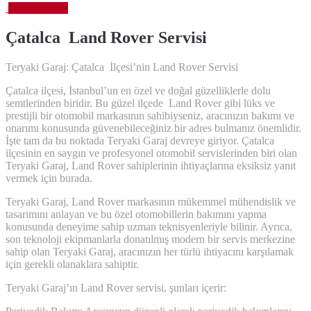
Ekim 6, 2023
Çatalca Land Rover
Servisi
Teryaki Garaj: Çatalca İlçesi’nin Land Rover Servisi
Çatalca ilçesi, İstanbul’un en özel ve doğal güzelliklerle dolu
semtlerinden biridir. Bu güzel ilçede Land Rover gibi lüks ve
prestijli bir otomobil markasının sahibiyseniz, aracınızın bakımı ve
onarımı konusunda güvenebileceğiniz bir adres bulmanız önemlidir.
İşte tam da bu noktada Teryaki Garaj devreye giriyor. Çatalca
ilçesinin en saygın ve profesyonel otomobil servislerinden biri olan
Teryaki Garaj, Land Rover sahiplerinin ihtiyaçlarına eksiksiz yanıt
vermek için burada.
Teryaki Garaj, Land Rover markasının mükemmel mühendislik ve
tasarımını anlayan ve bu özel otomobillerin bakımını yapma
konusunda deneyime sahip uzman teknisyenleriyle bilinir. Ayrıca,
son teknoloji ekipmanlarla donatılmış modern bir servis merkezine
sahip olan Teryaki Garaj, aracınızın her türlü ihtiyacını karşılamak
için gerekli olanaklara sahiptir.
Teryaki Garaj’ın Land Rover servisi, şunları içerir: