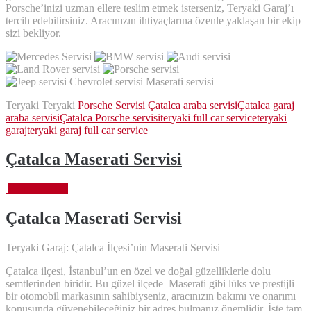
Porsche’inizi uzman ellere teslim etmek isterseniz, Teryaki Garaj’ı
tercih edebilirsiniz. Aracınızın ihtiyaçlarına özenle yaklaşan bir ekip
sizi bekliyor.
Teryaki Teryaki
Porsche Servisi
Çatalca araba servisi
Çatalca garaj
araba servisi
Çatalca Porsche servisi
teryaki full car service
teryaki
garaj
teryaki garaj full car service
Çatalca Maserati Servisi
Ekim 6, 2023
Çatalca Maserati
Servisi
Teryaki Garaj: Çatalca İlçesi’nin Maserati Servisi
Çatalca ilçesi, İstanbul’un en özel ve doğal güzelliklerle dolu
semtlerinden biridir. Bu güzel ilçede Maserati gibi lüks ve prestijli
bir otomobil markasının sahibiyseniz, aracınızın bakımı ve onarımı
konusunda güvenebileceğiniz bir adres bulmanız önemlidir. İşte tam