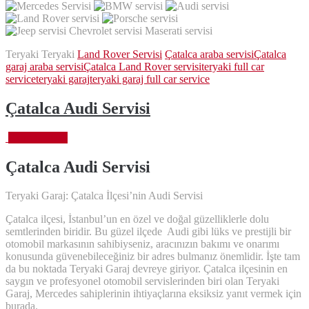
Teryaki Teryaki
Land Rover Servisi
Çatalca araba servisi
Çatalca
garaj araba servisi
Çatalca Land Rover servisi
teryaki full car
service
teryaki garaj
teryaki garaj full car service
Çatalca Audi Servisi
Ekim 6, 2023
Çatalca Audi
Servisi
Teryaki Garaj: Çatalca İlçesi’nin Audi Servisi
Çatalca ilçesi, İstanbul’un en özel ve doğal güzelliklerle dolu
semtlerinden biridir. Bu güzel ilçede Audi gibi lüks ve prestijli bir
otomobil markasının sahibiyseniz, aracınızın bakımı ve onarımı
konusunda güvenebileceğiniz bir adres bulmanız önemlidir. İşte tam
da bu noktada Teryaki Garaj devreye giriyor. Çatalca ilçesinin en
saygın ve profesyonel otomobil servislerinden biri olan Teryaki
Garaj, Mercedes sahiplerinin ihtiyaçlarına eksiksiz yanıt vermek için
burada.