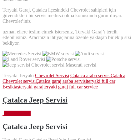
Teryaki Garaj, Çatalca ilçesindeki Chevrolet sahipleri için
güvendikleri bir servis merkezi olma konusunda gurur duyar.
Chevrolet’iniz
uzman ellere teslim etmek isterseniz, Teryaki Garaj’ı tercih
edebilirsiniz. Aracınızın ihtiyaçlarına özenle yaklaşan bir ekip sizi
bekliyor.
Teryaki Teryaki
Chevrolet Servisi
Çatalca araba servisi
Çatalca
Chevrolet servisi
Çatalca garaj araba servisi
teryaki full car
Beşiktaş
teryaki garaj
teryaki garaj full car service
Çatalca Jeep Servisi
Ekim 6, 2023
Çatalca Jeep
Servisi
Teryaki Garaj: Çatalca İlçesi’nin Jeep Servisi