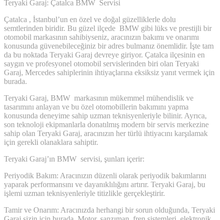
Teryaki Garaj: Çatalca BMW Servisi
Çatalca , İstanbul’un en özel ve doğal güzelliklerle dolu
semtlerinden biridir. Bu güzel ilçede BMW gibi lüks ve prestijli bir
otomobil markasının sahibiyseniz, aracınızın bakımı ve onarımı
konusunda güvenebileceğiniz bir adres bulmanız önemlidir. İşte tam
da bu noktada Teryaki Garaj devreye giriyor. Çatalca ilçesinin en
saygın ve profesyonel otomobil servislerinden biri olan Teryaki
Garaj, Mercedes sahiplerinin ihtiyaçlarına eksiksiz yanıt vermek için
burada.
Teryaki Garaj, BMW markasının mükemmel mühendislik ve
tasarımını anlayan ve bu özel otomobillerin bakımını yapma
konusunda deneyime sahip uzman teknisyenleriyle bilinir. Ayrıca,
son teknoloji ekipmanlarla donatılmış modern bir servis merkezine
sahip olan Teryaki Garaj, aracınızın her türlü ihtiyacını karşılamak
için gerekli olanaklara sahiptir.
Teryaki Garaj’ın BMW servisi, şunları içerir:
Periyodik Bakım: Aracınızın düzenli olarak periyodik bakımlarını
yaparak performansını ve dayanıklılığını artırır. Teryaki Garaj, bu
işlemi uzman teknisyenleriyle titizlikle gerçekleştirir.
Tamir ve Onarım: Aracınızda herhangi bir sorun olduğunda, Teryaki
Garaj sizin için burada. Motor, şanzıman, fren sistemleri, elektronik