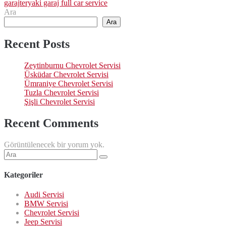
garaj
teryaki garaj full car service
Ara
Ara
Recent Posts
Zeytinburnu Chevrolet Servisi
Üsküdar Chevrolet Servisi
Ümraniye Chevrolet Servisi
Tuzla Chevrolet Servisi
Şişli Chevrolet Servisi
Recent Comments
Görüntülenecek bir yorum yok.
Şunu
ara:
Kategoriler
Audi Servisi
BMW Servisi
Chevrolet Servisi
Jeep Servisi