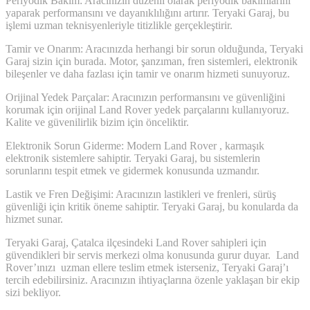
Periyodik Bakım: Aracınızın düzenli olarak periyodik bakımlarını
yaparak performansını ve dayanıklılığını artırır. Teryaki Garaj, bu
işlemi uzman teknisyenleriyle titizlikle gerçekleştirir.
Tamir ve Onarım: Aracınızda herhangi bir sorun olduğunda, Teryaki
Garaj sizin için burada. Motor, şanzıman, fren sistemleri, elektronik
bileşenler ve daha fazlası için tamir ve onarım hizmeti sunuyoruz.
Orijinal Yedek Parçalar: Aracınızın performansını ve güvenliğini
korumak için orijinal Land Rover yedek parçalarını kullanıyoruz.
Kalite ve güvenilirlik bizim için önceliktir.
Elektronik Sorun Giderme: Modern Land Rover , karmaşık
elektronik sistemlere sahiptir. Teryaki Garaj, bu sistemlerin
sorunlarını tespit etmek ve gidermek konusunda uzmandır.
Lastik ve Fren Değişimi: Aracınızın lastikleri ve frenleri, sürüş
güvenliği için kritik öneme sahiptir. Teryaki Garaj, bu konularda da
hizmet sunar.
Teryaki Garaj, Çatalca ilçesindeki Land Rover sahipleri için
güvendikleri bir servis merkezi olma konusunda gurur duyar. Land
Rover’ınızı uzman ellere teslim etmek isterseniz, Teryaki Garaj’ı
tercih edebilirsiniz. Aracınızın ihtiyaçlarına özenle yaklaşan bir ekip
sizi bekliyor.