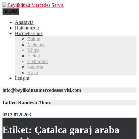
MENÜ
Anasayfa
Hakkımızda
Hizmetlerimiz
Bakım
Mekanik
Klima
Elektrik
Elektronik
Kaporta
Boya
İletişim
info@beylikduzumercedesservisi.com
Lütfen Randevu Alınız
0212 8720203
Etiket:
Çatalca garaj araba