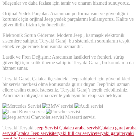
bileşenler ve daha fazlası için tamir ve onarım hizmeti sunuyoruz.
Orijinal Yedek Parçalar: Aracınızın performansını ve güvenliğini
korumak için orijinal Jeep yedek parçalarını kullanıyoruz. Kalite ve
güvenilirlik bizim için önceliktir.
Elektronik Sorun Giderme: Modern Jeep , karmaşık elektronik
sistemlere sahiptir. Teryaki Garaj, bu sistemlerin sorunlarını tespit
etmek ve gidermek konusunda uzmandır.
Lastik ve Fren Değişimi: Aracınızın lastikleri ve frenleri, sürüş
güvenliği için kritik öneme sahiptir. Teryaki Garaj, bu konularda da
hizmet sunar.
Teryaki Garaj, Çatalca ilçesindeki Jeep sahipleri için güvendikleri
bir servis merkezi olma konusunda gurur duyar. Jeep’inizi uzman
ellere teslim etmek isterseniz, Teryaki Garaj’ı tercih edebilirsiniz.
Aracınızın ihtiyaçlarına özenle yaklaşan bir ekip sizi bekliyor.
Teryaki Teryaki
Jeep Servisi
Çatalca araba servisi
Çatalca garaj araba
servisi
Çatalca Jeep servisi
teryaki full car service
teryaki garaj
teryaki
garaj full car service