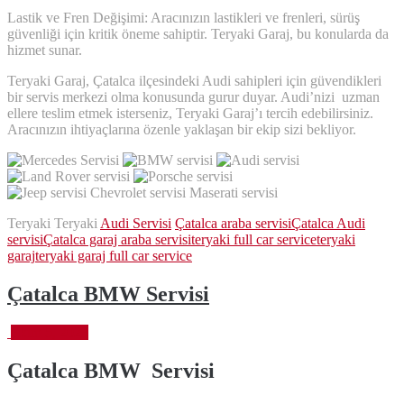
Lastik ve Fren Değişimi: Aracınızın lastikleri ve frenleri, sürüş
güvenliği için kritik öneme sahiptir. Teryaki Garaj, bu konularda da
hizmet sunar.
Teryaki Garaj, Çatalca ilçesindeki Audi sahipleri için güvendikleri
bir servis merkezi olma konusunda gurur duyar. Audi’nizi uzman
ellere teslim etmek isterseniz, Teryaki Garaj’ı tercih edebilirsiniz.
Aracınızın ihtiyaçlarına özenle yaklaşan bir ekip sizi bekliyor.
Teryaki Teryaki
Audi Servisi
Çatalca araba servisi
Çatalca Audi
servisi
Çatalca garaj araba servisi
teryaki full car service
teryaki
garaj
teryaki garaj full car service
Çatalca BMW Servisi
Ekim 5, 2023
Çatalca BMW
Servisi