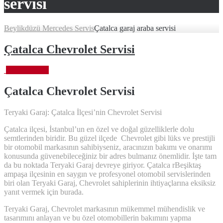
servisi
Beylikdüzü Mercedes Servis
Çatalca garaj araba servisi
Çatalca Chevrolet Servisi
Ekim 6, 2023
Çatalca Chevrolet
Servisi
Teryaki Garaj: Çatalca İlçesi’nin Chevrolet Servisi
Çatalca ilçesi, İstanbul’un en özel ve doğal güzelliklerle dolu
semtlerinden biridir. Bu güzel ilçede Chevrolet gibi lüks ve prestijli
bir otomobil markasının sahibiyseniz, aracınızın bakımı ve onarımı
konusunda güvenebileceğiniz bir adres bulmanız önemlidir. İşte tam
da bu noktada Teryaki Garaj devreye giriyor. Çatalca rBeşiktaş
ampaşa ilçesinin en saygın ve profesyonel otomobil servislerinden
biri olan Teryaki Garaj, Chevrolet sahiplerinin ihtiyaçlarına eksiksiz
yanıt vermek için burada.
Teryaki Garaj, Chevrolet markasının mükemmel mühendislik ve
tasarımını anlayan ve bu özel otomobillerin bakımını yapma