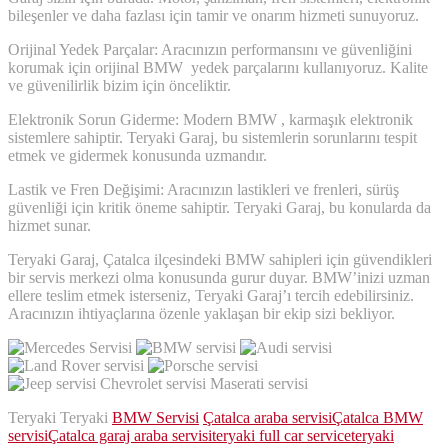
bileşenler ve daha fazlası için tamir ve onarım hizmeti sunuyoruz.
Orijinal Yedek Parçalar: Aracınızın performansını ve güvenliğini
korumak için orijinal BMW yedek parçalarını kullanıyoruz. Kalite
ve güvenilirlik bizim için önceliktir.
Elektronik Sorun Giderme: Modern BMW , karmaşık elektronik
sistemlere sahiptir. Teryaki Garaj, bu sistemlerin sorunlarını tespit
etmek ve gidermek konusunda uzmandır.
Lastik ve Fren Değişimi: Aracınızın lastikleri ve frenleri, sürüş
güvenliği için kritik öneme sahiptir. Teryaki Garaj, bu konularda da
hizmet sunar.
Teryaki Garaj, Çatalca ilçesindeki BMW sahipleri için güvendikleri
bir servis merkezi olma konusunda gurur duyar. BMW’inizi uzman
ellere teslim etmek isterseniz, Teryaki Garaj’ı tercih edebilirsiniz.
Aracınızın ihtiyaçlarına özenle yaklaşan bir ekip sizi bekliyor.
Teryaki Teryaki
BMW Servisi
Çatalca araba servisi
Çatalca BMW
servisi
Çatalca garaj araba servisi
teryaki full car service
teryaki