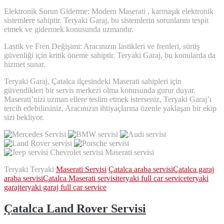
Elektronik Sorun Giderme: Modern Maserati , karmaşık elektronik
sistemlere sahiptir. Teryaki Garaj, bu sistemlerin sorunlarını tespit
etmek ve gidermek konusunda uzmandır.
Lastik ve Fren Değişimi: Aracınızın lastikleri ve frenleri, sürüş
güvenliği için kritik öneme sahiptir. Teryaki Garaj, bu konularda da
hizmet sunar.
Teryaki Garaj, Çatalca ilçesindeki Maserati sahipleri için
güvendikleri bir servis merkezi olma konusunda gurur duyar.
Maserati’nizi uzman ellere teslim etmek isterseniz, Teryaki Garaj’ı
tercih edebilirsiniz. Aracınızın ihtiyaçlarına özenle yaklaşan bir ekip
sizi bekliyor.
Teryaki Teryaki
Maserati Servisi
Çatalca araba servisi
Çatalca garaj
araba servisi
Çatalca Maserati servisi
teryaki full car service
teryaki
garaj
teryaki garaj full car service
Çatalca Land Rover Servisi