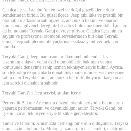
Çatalca ilçesi, İstanbul’un en özel ve doğal güzelliklerle dolu
semtlerinden biridir. Bu güzel ilçede Jeep gibi lüks ve prestijli bir
otomobil markasının sahibiyseniz, aracınızın bakımı ve onarımı
konusunda güvenebileceğiniz bir adres bulmanız önemlidir. İşte tam
da bu noktada Teryaki Garaj devreye giriyor. Çatalca ilçesinin en
saygın ve profesyonel otomobil servislerinden biri olan Teryaki
Garaj, Jeep sahiplerinin ihtiyaçlarına eksiksiz yanıt vermek için
burada.
Teryaki Garaj, Jeep markasının mükemmel mühendislik ve
tasarımını anlayan ve bu özel otomobillerin bakımını yapma
konusunda deneyime sahip uzman teknisyenleriyle bilinir. Ayrıca,
son teknoloji ekipmanlarla donatılmış modern bir servis merkezine
sahip olan Teryaki Garaj, aracınızın her türlü ihtiyacını karşılamak
için gerekli olanaklara sahiptir.
Teryaki Garaj’ın Jeep servisi, şunları içerir:
Periyodik Bakım: Aracınızın düzenli olarak periyodik bakımlarını
yaparak performansını ve dayanıklılığını artırır. Teryaki Garaj, bu
işlemi uzman teknisyenleriyle titizlikle gerçekleştirir.
Tamir ve Onarım: Aracınızda herhangi bir sorun olduğunda, Teryaki
Garaj sizin için burada. Motor, şanzıman, fren sistemleri, elektronik