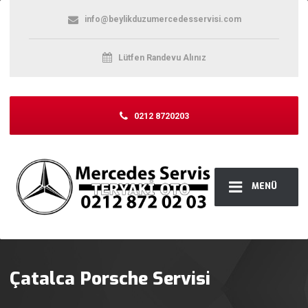
info@beylikduzumercedesservisi.com
Lütfen Randevu Alınız
0212 8720203
MENÜ
Çatalca Porsche Servisi