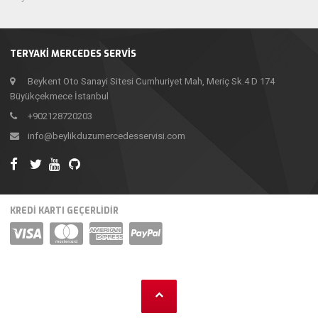
TERYAKI MERCEDES SERVIS
Beykent Oto Sanayi Sitesi Cumhuriyet Mah, Meriç Sk.4 D 174
Büyükçekmece İstanbul
+902128720203
info@beylikduzumercedesservisi.com
KREDİ KARTI GEÇERLİDİR