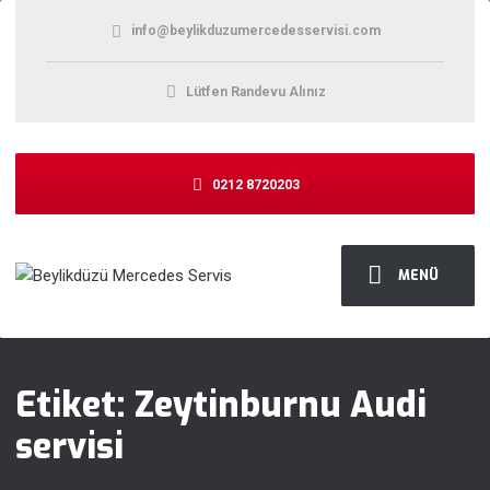
info@beylikduzumercedesservisi.com
Lütfen Randevu Alınız
0212 8720203
MENÜ
Etiket:
Zeytinburnu Audi
servisi