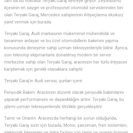
tam da bu noktada Teryaki Garaj devreye giriyor. Zeytinburnu
ilçesinin en saygın ve profesyonel otomobil servislerinden biri
olan Teryaki Garaj, Mercedes sahiplerinin ihtiyaçlarına eksiksiz
yanıt vermek için burada.
Teryaki Garaj, Audi markasının mükemmel mühendislik ve
tasarımını anlayan ve bu özel otomobillerin bakımını yapma
konusunda deneyime sahip uzman teknisyenleriyle bilinir. Ayrıca,
son teknoloji ekipmanlarla donatılmış modern bir servis
merkezine sahip olan Teryaki Garaj, aracınızın her türlü ihtiyacını
karşılamak için gerekli olanaklara sahiptir.
Teryaki Garaj’ın Audi servisi, şunları içerir:
Periyodik Bakım: Aracınızın düzenli olarak periyodik bakımlarını
yaparak performansını ve dayanıklılığını artırır. Teryaki Garaj, bu
işlemi uzman teknisyenleriyle titizlikle gerçekleştirir.
Tamir ve Onarım: Aracınızda herhangi bir sorun olduğunda,
Teryaki Garaj sizin için burada. Motor, şanzıman, fren sistemleri,
elektronik bileşenler ve daha fazlası için tamir ve onarım hizmeti