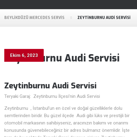
BEYLIKDÜZÜ MERCEDES SERVIS
ZEYTINBURNU AUDI SERVISI
Zeytinburnu Audi Servisi
Ekim 6, 2023
Zeytinburnu Audi
Servisi
Teryaki Garaj: Zeytinburnu İlçesi’nin Audi Servisi
Zeytinburnu , İstanbul’un en özel ve doğal güzelliklerle dolu
semtlerinden biridir. Bu güzel ilçede Audi gibi lüks ve prestijli bir
otomobil markasının sahibiyseniz, aracınızın bakımı ve onarımı
konusunda güvenebileceğiniz bir adres bulmanız önemlidir. İşte