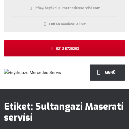
info@beylikduzumercedesservisi.com
Lütfen Randevu Alınız
0212 8720203
MENÜ
Etiket:
Sultangazi Maserati
servisi