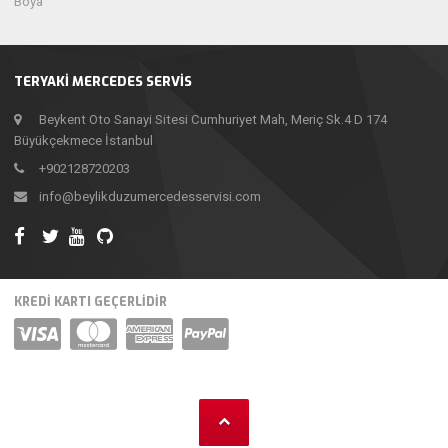
Boya
TERYAKI MERCEDES SERVIS
Beykent Oto Sanayi Sitesi Cumhuriyet Mah, Meriç Sk.4 D 174
Büyükçekmece İstanbul
+902128720203
info@beylikduzumercedesservisi.com
KREDİ KARTI GEÇERLİDİR