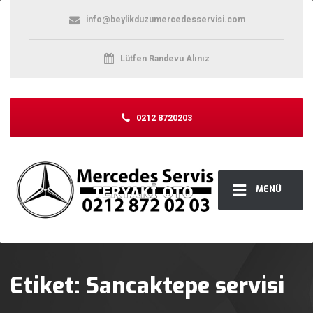
info@beylikduzumercedesservisi.com
Lütfen Randevu Alınız
0212 8720203
MENÜ
Etiket:
Sancaktepe servisi