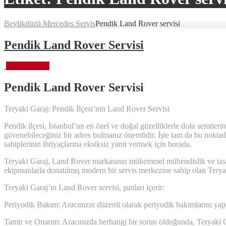
Beylikdüzü Mercedes Servis
Pendik Land Rover servisi
Pendik Land Rover Servisi
Ekim 6, 2023
Pendik Land Rover
Servisi
Teryaki Garaj: Pendik İlçesi’nin Land Rover Servisi
Pendik ilçesi, İstanbul’un en özel ve doğal güzelliklerle dolu semtler
güvenebileceğiniz bir adres bulmanız önemlidir. İşte tam da bu noktad
sahiplerinin ihtiyaçlarına eksiksiz yanıt vermek için burada.
Teryaki Garaj, Land Rover markasının mükemmel mühendislik ve tasarı
ekipmanlarla donatılmış modern bir servis merkezine sahip olan Teryaki 
Teryaki Garaj’ın Land Rover servisi, şunları içerir:
Periyodik Bakım: Aracınızın düzenli olarak periyodik bakımlarını yapara
Tamir ve Onarım: Aracınızda herhangi bir sorun olduğunda, Teryaki Gar