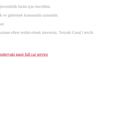
venilirlik bizim için önceliktir.
tmek ve gidermek konusunda uzmandır.
ar.
man ellere teslim etmek isterseniz, Teryaki Garaj’ı tercih
raj
teryaki garaj full car service