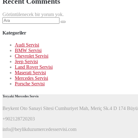
Recent Comments
Görüntülenecek bir yorum yok.
Şunu
ara:
Kategoriler
Audi Servisi
BMW Servisi
Chevrolet Servisi
Jeep Servisi
Land Rover Servisi
Maserati Servisi
Mercedes Servisi
Porsche Servisi
Teryaki Mercedes Servis
Beykent Oto Sanayi Sitesi Cumhuriyet Mah, Meriç Sk.4 D 174 Büyü
+902128720203
info@beylikduzumercedesservisi.com