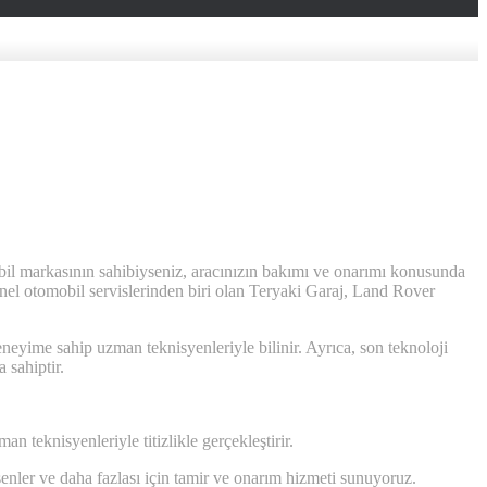
mobil markasının sahibiyseniz, aracınızın bakımı ve onarımı konusunda
onel otomobil servislerinden biri olan Teryaki Garaj, Land Rover
ime sahip uzman teknisyenleriyle bilinir. Ayrıca, son teknoloji
 sahiptir.
n teknisyenleriyle titizlikle gerçekleştirir.
enler ve daha fazlası için tamir ve onarım hizmeti sunuyoruz.