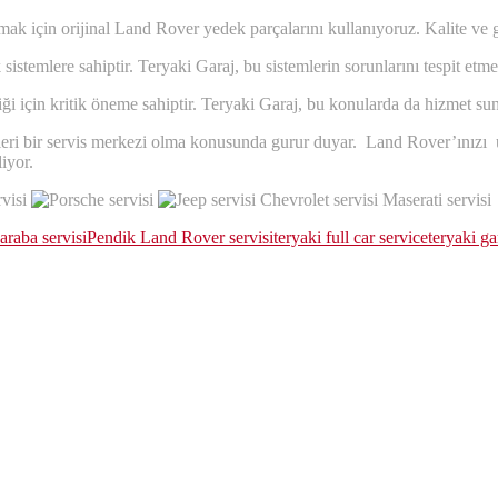
ak için orijinal Land Rover yedek parçalarını kullanıyoruz. Kalite ve gü
stemlere sahiptir. Teryaki Garaj, bu sistemlerin sorunlarını tespit e
liği için kritik öneme sahiptir. Teryaki Garaj, bu konularda da hizmet sun
eri bir servis merkezi olma konusunda gurur duyar. Land Rover’ınızı uz
liyor.
araba servisi
Pendik Land Rover servisi
teryaki full car service
teryaki ga