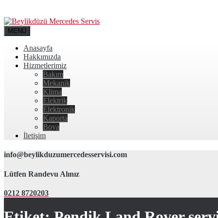
MENÜ
Anasayfa
Hakkımızda
Hizmetlerimiz
Bakım
Mekanik
Klima
Elektrik
Elektronik
Kaporta
Boya
İletişim
info@beylikduzumercedesservisi.com
Lütfen Randevu Alınız
0212 8720203
Etiket:
Pendik Land Rover servi