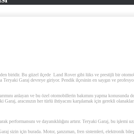
inden biridir. Bu güzel ilçede Land Rover gibi lüks ve prestijli bir oto
a Teryaki Garaj devreye giriyor. Pendik ilçesinin en saygın ve profesy
mını anlayan ve bu özel otomobillerin bakımını yapma konusunda deney
Garaj, aracınızın her türlü ihtiyacını karşılamak için gerekli olanaklara
k performansını ve dayanıklılığını artırır. Teryaki Garaj, bu işlemi uzma
aj sizin için burada. Motor, şanzıman, fren sistemleri, elektronik bileş