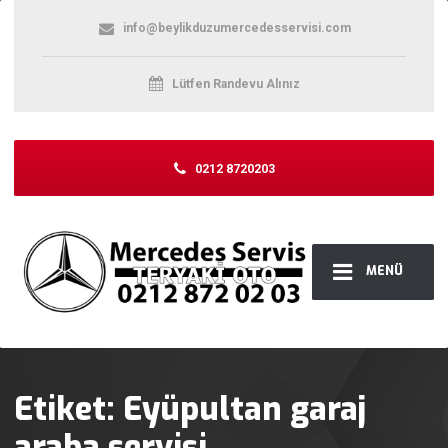
info@beylikduzumercedesservisi.com
Lütfen Randevu Alınız
0212 8720203
MENÜ
Etiket:
Eyüpultan garaj
araba servisi