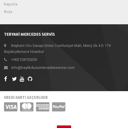
Kaporta
Boya
TERYAKI MERCEDES SERVIS
Beykent Oto Sanayi Sitesi Cumhuriyet Mah, Meriç Sk.4 D 174
Büyükçekmece İstanbul
+902128720203
info@beylikduzumercedesservisi.com
KREDİ KARTI GEÇERLİDİR