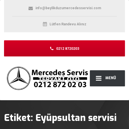
info@beylikduzumercedesservisi.com
Lütfen Randevu Alınız
0212 8720203
MENÜ
Etiket:
Eyüpsultan servisi