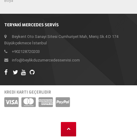
Boya
TERYAKI MERCEDES SERVIS
Beykent Oto Sanayi Sitesi Cumhuriyet Mah, Meriç Sk.4 D 174
Büyükçekmece İstanbul
+902128720203
info@beylikduzumercedesservisi.com
KREDİ KARTI GEÇERLİDİR