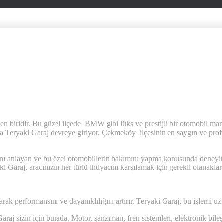
en biridir. Bu güzel ilçede BMW gibi lüks ve prestijli bir otomobil ma
da Teryaki Garaj devreye giriyor. Çekmeköy ilçesinin en saygın ve prof
nlayan ve bu özel otomobillerin bakımını yapma konusunda deneyime s
Garaj, aracınızın her türlü ihtiyacını karşılamak için gerekli olanaklara
k performansını ve dayanıklılığını artırır. Teryaki Garaj, bu işlemi uzma
aj sizin için burada. Motor, şanzıman, fren sistemleri, elektronik bileş