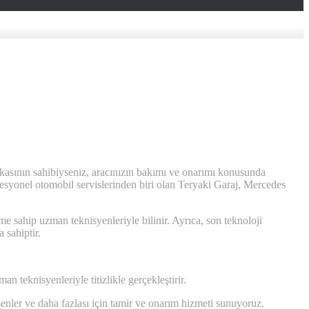
rkasının sahibiyseniz, aracınızın bakımı ve onarımı konusunda
esyonel otomobil servislerinden biri olan Teryaki Garaj, Mercedes
ahip uzman teknisyenleriyle bilinir. Ayrıca, son teknoloji
 sahiptir.
n teknisyenleriyle titizlikle gerçekleştirir.
enler ve daha fazlası için tamir ve onarım hizmeti sunuyoruz.