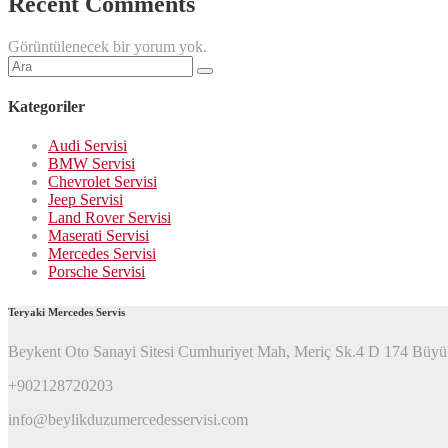
Recent Comments
Görüntülenecek bir yorum yok.
Şunu
ara:
Kategoriler
Audi Servisi
BMW Servisi
Chevrolet Servisi
Jeep Servisi
Land Rover Servisi
Maserati Servisi
Mercedes Servisi
Porsche Servisi
Teryaki Mercedes Servis
Beykent Oto Sanayi Sitesi Cumhuriyet Mah, Meriç Sk.4 D 174 Büyü
+902128720203
info@beylikduzumercedesservisi.com