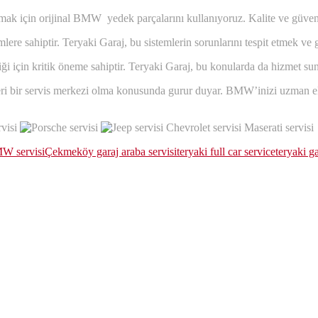
ak için orijinal BMW yedek parçalarını kullanıyoruz. Kalite ve güvenili
re sahiptir. Teryaki Garaj, bu sistemlerin sorunlarını tespit etmek v
liği için kritik öneme sahiptir. Teryaki Garaj, bu konularda da hizmet sun
bir servis merkezi olma konusunda gurur duyar. BMW’inizi uzman ellere 
W servisi
Çekmeköy garaj araba servisi
teryaki full car service
teryaki ga