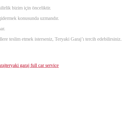
rlik bizim için önceliktir.
e gidermek konusunda uzmandır.
ar.
teslim etmek isterseniz, Teryaki Garaj’ı tercih edebilirsiniz.
raj
teryaki garaj full car service