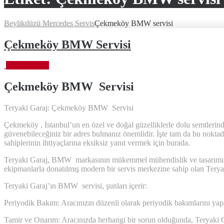
Beylikdüzü Mercedes Servis
Çekmeköy BMW servisi
Çekmeköy BMW Servisi
Ekim 5, 2023
Çekmeköy BMW
Servisi
Teryaki Garaj: Çekmeköy BMW Servisi
Çekmeköy , İstanbul’un en özel ve doğal güzelliklerle dolu semtlerind
güvenebileceğiniz bir adres bulmanız önemlidir. İşte tam da bu nokta
sahiplerinin ihtiyaçlarına eksiksiz yanıt vermek için burada.
Teryaki Garaj, BMW markasının mükemmel mühendislik ve tasarımını a
ekipmanlarla donatılmış modern bir servis merkezine sahip olan Teryaki 
Teryaki Garaj’ın BMW servisi, şunları içerir:
Periyodik Bakım: Aracınızın düzenli olarak periyodik bakımlarını yapara
Tamir ve Onarım: Aracınızda herhangi bir sorun olduğunda, Teryaki Gar