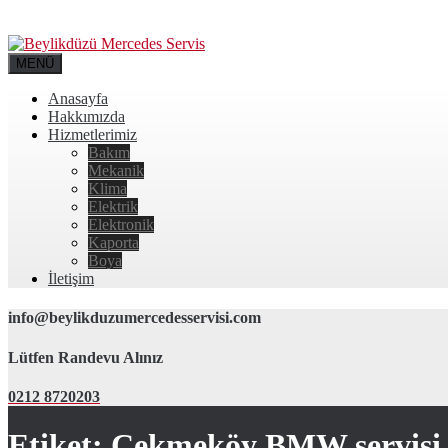
MENÜ
Anasayfa
Hakkımızda
Hizmetlerimiz
Bakım
Mekanik
Klima
Elektrik
Elektronik
Kaporta
Boya
İletişim
info@beylikduzumercedesservisi.com
Lütfen Randevu Alınız
0212 8720203
Etiket:
Çekmeköy BMW servisi