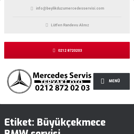
info@beylikduzumercedesservisi.com
Lütfen Randevu Alınız
0212 8720203
MENÜ
Etiket:
Büyükçekmece
BMW servisi