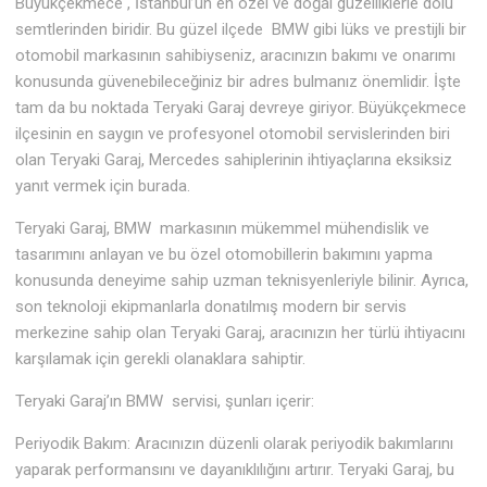
Büyükçekmece , İstanbul’un en özel ve doğal güzelliklerle dolu
semtlerinden biridir. Bu güzel ilçede BMW gibi lüks ve prestijli bir
otomobil markasının sahibiyseniz, aracınızın bakımı ve onarımı
konusunda güvenebileceğiniz bir adres bulmanız önemlidir. İşte
tam da bu noktada Teryaki Garaj devreye giriyor. Büyükçekmece
ilçesinin en saygın ve profesyonel otomobil servislerinden biri
olan Teryaki Garaj, Mercedes sahiplerinin ihtiyaçlarına eksiksiz
yanıt vermek için burada.
Teryaki Garaj, BMW markasının mükemmel mühendislik ve
tasarımını anlayan ve bu özel otomobillerin bakımını yapma
konusunda deneyime sahip uzman teknisyenleriyle bilinir. Ayrıca,
son teknoloji ekipmanlarla donatılmış modern bir servis
merkezine sahip olan Teryaki Garaj, aracınızın her türlü ihtiyacını
karşılamak için gerekli olanaklara sahiptir.
Teryaki Garaj’ın BMW servisi, şunları içerir:
Periyodik Bakım: Aracınızın düzenli olarak periyodik bakımlarını
yaparak performansını ve dayanıklılığını artırır. Teryaki Garaj, bu