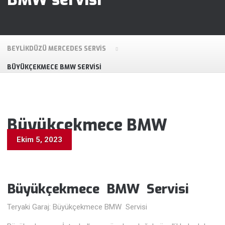
BEYLIKDÜZÜ MERCEDES SERVIS
BÜYÜKÇEKMECE BMW SERVISI
Büyükçekmece BMW
Servisi
Ekim 5, 2023
Büyükçekmece BMW
Servisi
Teryaki Garaj: Büyükçekmece BMW Servisi