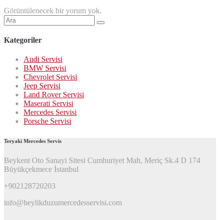
Görüntülenecek bir yorum yok.
Şunu
ara:
Kategoriler
Audi Servisi
BMW Servisi
Chevrolet Servisi
Jeep Servisi
Land Rover Servisi
Maserati Servisi
Mercedes Servisi
Porsche Servisi
Teryaki Mercedes Servis
Beykent Oto Sanayi Sitesi Cumhuriyet Mah, Meriç Sk.4 D 174
Büyükçekmece İstanbul
+902128720203
info@beylikduzumercedesservisi.com