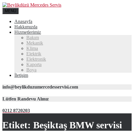
MENÜ
Anasayfa
Hakkımızda
Hizmetlerimiz
Bakım
Mekanik
Klima
Elektrik
Elektronik
Kaporta
Boya
İletişim
info@beylikduzumercedesservisi.com
Lütfen Randevu Alınız
0212 8720203
Etiket:
Beşiktaş BMW servisi