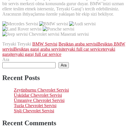
bir servis merkezi olma konusunda gurur duyar. BMW’inizi uzman
ellere teslim etmek isterseniz, Teryaki Garaj’ı tercih edebilirsiniz.
Aracınızın ihtiyaçlarına özenle yaklaşan bir ekip sizi bekliyor.
Teryaki Teryaki
BMW Servisi
Beşiktaş araba servisi
Beşiktaş BMW
servisi
Beşiktaş garaj araba servisi
teryaki full car service
teryaki
garaj
teryaki garaj full car service
Ara
Ara
Recent Posts
Zeytinburnu Chevrolet Servisi
Üsküdar Chevrolet Servisi
Ümraniye Chevrolet Servisi
Tuzla Chevrolet Servisi
Şişli Chevrolet Servisi
Recent Comments