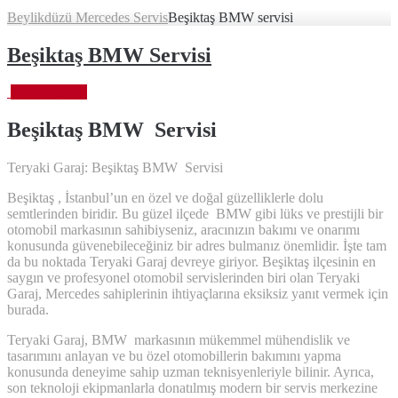
Beylikdüzü Mercedes Servis
Beşiktaş BMW servisi
Beşiktaş BMW Servisi
Ekim 5, 2023
Beşiktaş BMW
Servisi
Teryaki Garaj: Beşiktaş BMW Servisi
Beşiktaş , İstanbul’un en özel ve doğal güzelliklerle dolu
semtlerinden biridir. Bu güzel ilçede BMW gibi lüks ve prestijli bir
otomobil markasının sahibiyseniz, aracınızın bakımı ve onarımı
konusunda güvenebileceğiniz bir adres bulmanız önemlidir. İşte tam
da bu noktada Teryaki Garaj devreye giriyor. Beşiktaş ilçesinin en
saygın ve profesyonel otomobil servislerinden biri olan Teryaki
Garaj, Mercedes sahiplerinin ihtiyaçlarına eksiksiz yanıt vermek için
burada.
Teryaki Garaj, BMW markasının mükemmel mühendislik ve
tasarımını anlayan ve bu özel otomobillerin bakımını yapma
konusunda deneyime sahip uzman teknisyenleriyle bilinir. Ayrıca,
son teknoloji ekipmanlarla donatılmış modern bir servis merkezine