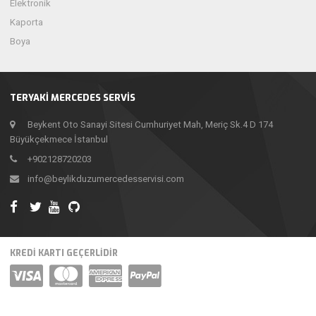
Elektronik
Kaporta
Boya
TERYAKI MERCEDES SERVIS
Beykent Oto Sanayi Sitesi Cumhuriyet Mah, Meriç Sk.4 D 174
Büyükçekmece İstanbul
+902128720203
info@beylikduzumercedesservisi.com
KREDİ KARTI GEÇERLİDİR