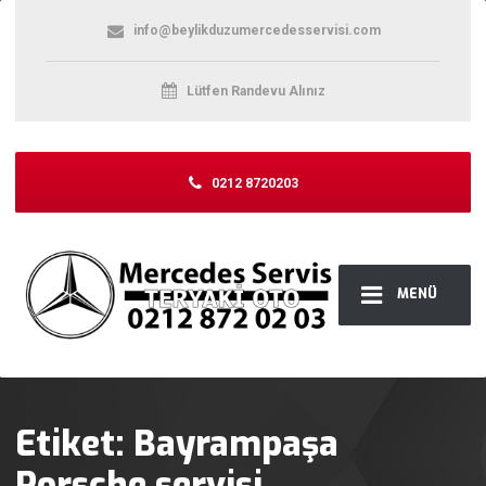
info@beylikduzumercedesservisi.com
Lütfen Randevu Alınız
0212 8720203
MENÜ
Etiket:
Bayrampaşa
Porsche servisi