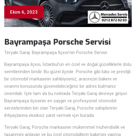
Ekim 6, 2023
Bayrampaşa Porsche
Servisi
Teryaki Garaj: Bayrampaşa İlçesi’nin Porsche Servisi
Bayrampaşa ilçesi, İstanbul’un en özel ve doğal güzelliklerle dolu
semtlerinden biridir. Bu güzel ilçede Porsche gibi lüks ve prestijli
bir otomobil markasının sahibiyseniz, aracınızın bakımı ve
onarımı konusunda güvenebileceğiniz bir adres bulmanız
önemlidir. İşte tam da bu noktada Teryaki Garaj devreye giriyor.
Bayrampaşa ilçesinin en saygın ve profesyonel otomobil
servislerinden biri olan Teryaki Garaj, Porsche sahiplerinin
ihtiyaçlarına eksiksiz yanıt vermek için burada.
Teryaki Garaj, Porsche markasının mükemmel mühendislik ve
tasarımını anlayan ve bu özel otomobillerin bakımını yapma