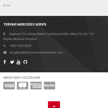
Boya
TERYAKI MERCEDES SERVIS
Beykent Oto Sanayi Sitesi Cumhuriyet Mah, Meriç Sk.4 D 174
Büyükçekmece İstanbul
+902128720203
info@beylikduzumercedesservisi.com
KREDİ KARTI GEÇERLİDİR