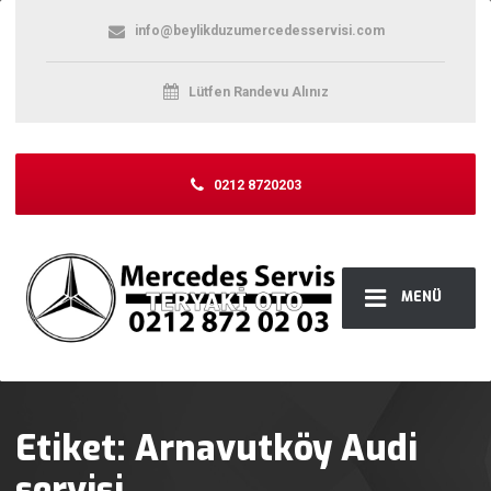
info@beylikduzumercedesservisi.com
Lütfen Randevu Alınız
0212 8720203
MENÜ
Etiket:
Arnavutköy Audi
servisi