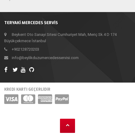
TERYAKI MERCEDES SERVIS
Beykent Oto Sanayi Sitesi Cumhuriyet Mah, Meriç Sk.4 D 174
Büyükçekmece İstanbul
+902128720203
info@beylikduzumercedesservisi.com
KREDİ KARTI GEÇERLİDİR