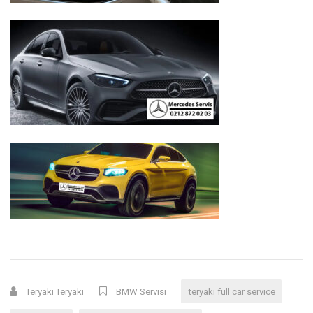
Teryaki Teryaki
BMW Servisi
teryaki full car service