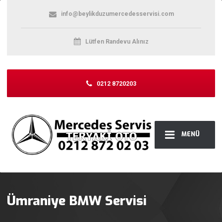
info@beylikduzumercedesservisi.com
Lütfen Randevu Alınız
0212 8720203
MENÜ
Ümraniye BMW Servisi