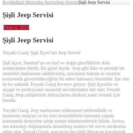
Beylikdüzü Mercedes Servis
Jeep Servisi
Şişli Jeep Servisi
Şişli Jeep Servisi
Ekim 6, 2023
Şişli Jeep
Servisi
Teryaki Garaj: Şişli İlçesi’nin Jeep Servisi
Şişli ilçesi, İstanbul’un en özel ve doğal güzelliklerle dolu
semtlerinden biridir. Bu güzel ilçede Jeep gibi lüks ve prestijli bir
otomobil markasının sahibiyseniz, aracınızın bakımı ve onarımı
konusunda güvenebileceğiniz bir adres bulmanız önemlidir. İşte tam
da bu noktada Teryaki Garaj devreye giriyor. Şişli ilçesinin en
saygın ve profesyonel otomobil servislerinden biri olan Teryaki
Garaj, Jeep sahiplerinin ihtiyaçlarına eksiksiz yanıt vermek için
burada.
Teryaki Garaj, Jeep markasının mükemmel mühendislik ve
tasarımını anlayan ve bu özel otomobillerin bakımını yapma
konusunda deneyime sahip uzman teknisyenleriyle bilinir. Ayrıca,
son teknoloji ekipmanlarla donatılmış modern bir servis merkezine
sahip olan Teryaki Garaj, aracınızın her türlü ihtiyacını karşılamak