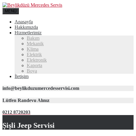
MENÜ
Anasayfa
Hakkımızda
Hizmetlerimiz
Bakım
Mekanik
Klima
Elektrik
Elektronik
Kaporta
Boya
İletişim
info@beylikduzumercedesservisi.com
Lütfen Randevu Alınız
0212 8720203
Şişli Jeep Servisi