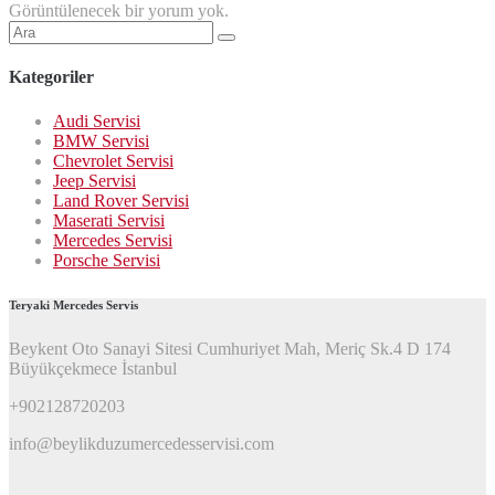
Görüntülenecek bir yorum yok.
Şunu
ara:
Kategoriler
Audi Servisi
BMW Servisi
Chevrolet Servisi
Jeep Servisi
Land Rover Servisi
Maserati Servisi
Mercedes Servisi
Porsche Servisi
Teryaki Mercedes Servis
Beykent Oto Sanayi Sitesi Cumhuriyet Mah, Meriç Sk.4 D 174
Büyükçekmece İstanbul
+902128720203
info@beylikduzumercedesservisi.com