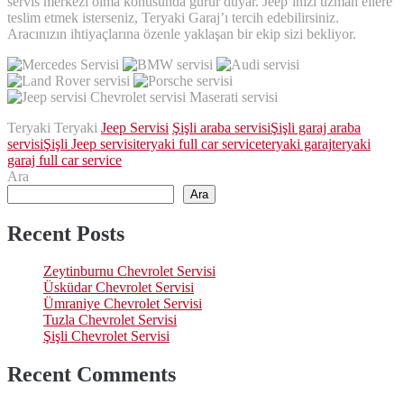
servis merkezi olma konusunda gurur duyar. Jeep’inizi uzman ellere
teslim etmek isterseniz, Teryaki Garaj’ı tercih edebilirsiniz.
Aracınızın ihtiyaçlarına özenle yaklaşan bir ekip sizi bekliyor.
Teryaki Teryaki
Jeep Servisi
Şişli araba servisi
Şişli garaj araba
servisi
Şişli Jeep servisi
teryaki full car service
teryaki garaj
teryaki
garaj full car service
Ara
Ara
Recent Posts
Zeytinburnu Chevrolet Servisi
Üsküdar Chevrolet Servisi
Ümraniye Chevrolet Servisi
Tuzla Chevrolet Servisi
Şişli Chevrolet Servisi
Recent Comments