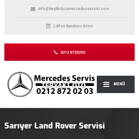
info@beylikduzumercedesservisi.com
Lütfen Randevu Alınız
0212 8720203
MENÜ
Sarıyer Land Rover Servisi