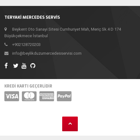
TERYAKI MERCEDES SERVIS
Beykent Oto Sanayi Sitesi Cumhuriyet Mah, Meriç Sk.4 D 174
Büyükçekmece İstanbul
+902128720203
info@beylikduzumercedesservisi.com
KREDİ KARTI GEÇERLİDİR