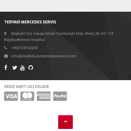
TERYAKI MERCEDES SERVIS
Beykent Oto Sanayi Sitesi Cumhuriyet Mah, Meriç Sk.4 D 174
Büyükçekmece İstanbul
+902128720203
info@beylikduzumercedesservisi.com
KREDİ KARTI GEÇERLİDİR