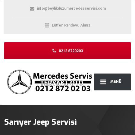
info@beylikduzumercedesservisi.com
Lütfen Randevu Alınız
0212 8720203
MENÜ
Sarıyer Jeep Servisi