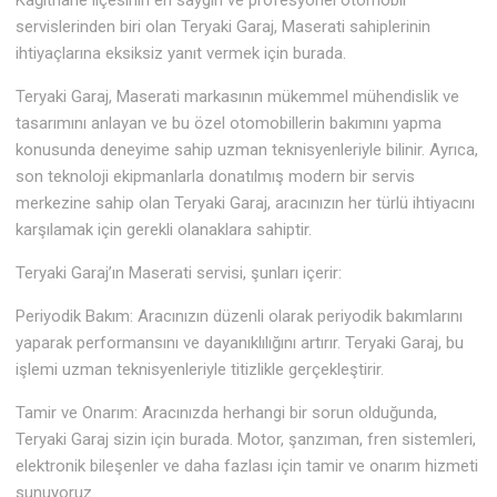
Kağıthane ilçesinin en saygın ve profesyonel otomobil
servislerinden biri olan Teryaki Garaj, Maserati sahiplerinin
ihtiyaçlarına eksiksiz yanıt vermek için burada.
Teryaki Garaj, Maserati markasının mükemmel mühendislik ve
tasarımını anlayan ve bu özel otomobillerin bakımını yapma
konusunda deneyime sahip uzman teknisyenleriyle bilinir. Ayrıca,
son teknoloji ekipmanlarla donatılmış modern bir servis
merkezine sahip olan Teryaki Garaj, aracınızın her türlü ihtiyacını
karşılamak için gerekli olanaklara sahiptir.
Teryaki Garaj’ın Maserati servisi, şunları içerir:
Periyodik Bakım: Aracınızın düzenli olarak periyodik bakımlarını
yaparak performansını ve dayanıklılığını artırır. Teryaki Garaj, bu
işlemi uzman teknisyenleriyle titizlikle gerçekleştirir.
Tamir ve Onarım: Aracınızda herhangi bir sorun olduğunda,
Teryaki Garaj sizin için burada. Motor, şanzıman, fren sistemleri,
elektronik bileşenler ve daha fazlası için tamir ve onarım hizmeti
sunuyoruz.