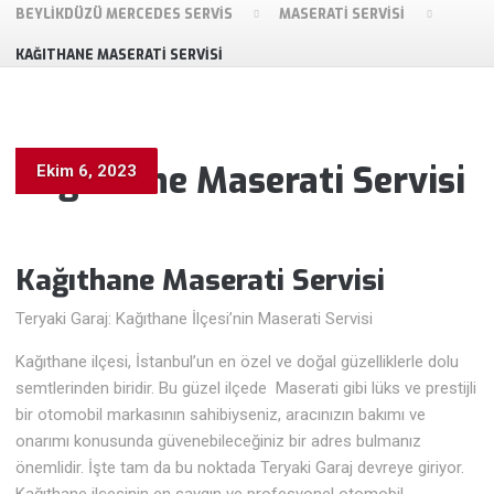
BEYLIKDÜZÜ MERCEDES SERVIS
MASERATI SERVISI
KAĞITHANE MASERATI SERVISI
Kağıthane Maserati Servisi
Ekim 6, 2023
Kağıthane Maserati
Servisi
Teryaki Garaj: Kağıthane İlçesi’nin Maserati Servisi
Kağıthane ilçesi, İstanbul’un en özel ve doğal güzelliklerle dolu
semtlerinden biridir. Bu güzel ilçede Maserati gibi lüks ve prestijli
bir otomobil markasının sahibiyseniz, aracınızın bakımı ve
onarımı konusunda güvenebileceğiniz bir adres bulmanız
önemlidir. İşte tam da bu noktada Teryaki Garaj devreye giriyor.