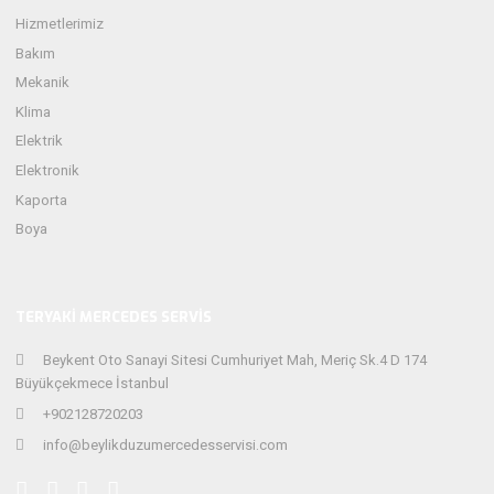
Hizmetlerimiz
Bakım
Mekanik
Klima
Elektrik
Elektronik
Kaporta
Boya
TERYAKI MERCEDES SERVIS
Beykent Oto Sanayi Sitesi Cumhuriyet Mah, Meriç Sk.4 D 174
Büyükçekmece İstanbul
+902128720203
info@beylikduzumercedesservisi.com