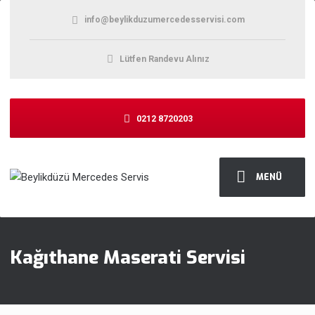
info@beylikduzumercedesservisi.com
Lütfen Randevu Alınız
0212 8720203
MENÜ
Kağıthane Maserati Servisi