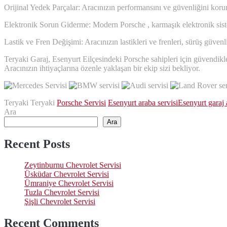
Orijinal Yedek Parçalar: Aracınızın performansını ve güvenliğini koruma
Elektronik Sorun Giderme: Modern Porsche , karmaşık elektronik siste
Lastik ve Fren Değişimi: Aracınızın lastikleri ve frenleri, sürüş güven
Teryaki Garaj, Esenyurt Eilçesindeki Porsche sahipleri için güvendikle
Aracınızın ihtiyaçlarına özenle yaklaşan bir ekip sizi bekliyor.
Teryaki Teryaki
Porsche Servisi
Esenyurt araba servisi
Esenyurt garaj 
Ara
Ara
Recent Posts
Zeytinburnu Chevrolet Servisi
Üsküdar Chevrolet Servisi
Ümraniye Chevrolet Servisi
Tuzla Chevrolet Servisi
Şişli Chevrolet Servisi
Recent Comments