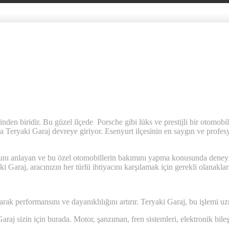
erinden biridir. Bu güzel ilçede Porsche gibi lüks ve prestijli bir otomo
a Teryaki Garaj devreye giriyor. Esenyurt ilçesinin en saygın ve profes
ı anlayan ve bu özel otomobillerin bakımını yapma konusunda deneyime
Garaj, aracınızın her türlü ihtiyacını karşılamak için gerekli olanaklara
k performansını ve dayanıklılığını artırır. Teryaki Garaj, bu işlemi uzma
aj sizin için burada. Motor, şanzıman, fren sistemleri, elektronik bileş