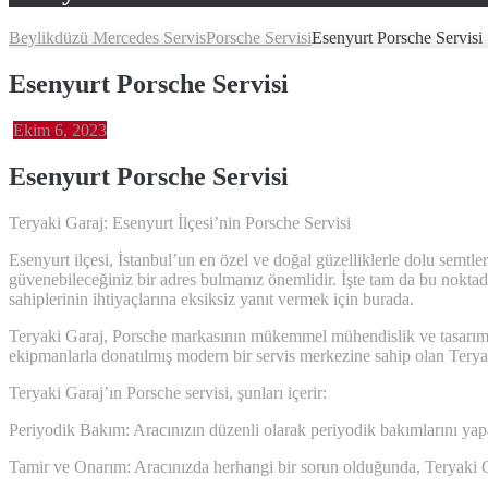
Beylikdüzü Mercedes Servis
Porsche Servisi
Esenyurt Porsche Servisi
Esenyurt Porsche Servisi
Ekim 6, 2023
Esenyurt Porsche
Servisi
Teryaki Garaj: Esenyurt İlçesi’nin Porsche Servisi
Esenyurt ilçesi, İstanbul’un en özel ve doğal güzelliklerle dolu semtl
güvenebileceğiniz bir adres bulmanız önemlidir. İşte tam da bu noktad
sahiplerinin ihtiyaçlarına eksiksiz yanıt vermek için burada.
Teryaki Garaj, Porsche markasının mükemmel mühendislik ve tasarımın
ekipmanlarla donatılmış modern bir servis merkezine sahip olan Teryaki 
Teryaki Garaj’ın Porsche servisi, şunları içerir:
Periyodik Bakım: Aracınızın düzenli olarak periyodik bakımlarını yapara
Tamir ve Onarım: Aracınızda herhangi bir sorun olduğunda, Teryaki Gar