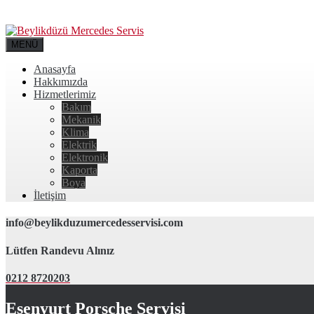
MENÜ
Anasayfa
Hakkımızda
Hizmetlerimiz
Bakım
Mekanik
Klima
Elektrik
Elektronik
Kaporta
Boya
İletişim
info@beylikduzumercedesservisi.com
Lütfen Randevu Alınız
0212 8720203
Esenyurt Porsche Servisi