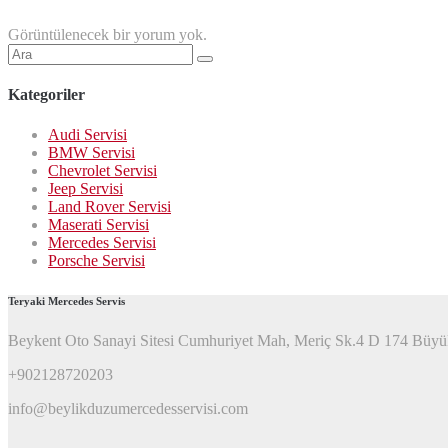
Görüntülenecek bir yorum yok.
Şunu
ara:
Kategoriler
Audi Servisi
BMW Servisi
Chevrolet Servisi
Jeep Servisi
Land Rover Servisi
Maserati Servisi
Mercedes Servisi
Porsche Servisi
Teryaki Mercedes Servis
Beykent Oto Sanayi Sitesi Cumhuriyet Mah, Meriç Sk.4 D 174 Büyü
+902128720203
info@beylikduzumercedesservisi.com