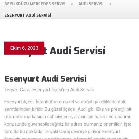
BEYLIKDÜZÜ MERCEDES SERVIS
AUDI SERVISI
ESENYURT AUDI SERVISI
Esenyurt Audi Servisi
Ekim 6, 2023
Esenyurt Audi
Servisi
Teryaki Garaj: Esenyurt İlçesi’nin Audi Servisi
Esenyurt ilçesi, İstanbul’un en özel ve doğal güzelliklerle dolu
semtlerinden biridir. Bu güzel ilçede Audi gibi lüks ve prestijli bir
otomobil markasının sahibiyseniz, aracınızın bakımı ve onarımı
konusunda güvenebileceğiniz bir adres bulmanız önemlidir. İşte
tam da bu noktada Teryaki Garaj devreye giriyor. Esenyurt