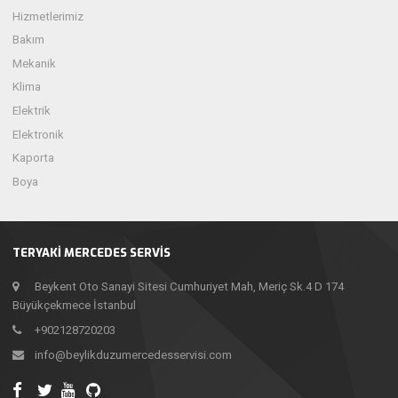
Hizmetlerimiz
Bakım
Mekanik
Klima
Elektrik
Elektronik
Kaporta
Boya
TERYAKI MERCEDES SERVIS
Beykent Oto Sanayi Sitesi Cumhuriyet Mah, Meriç Sk.4 D 174
Büyükçekmece İstanbul
+902128720203
info@beylikduzumercedesservisi.com