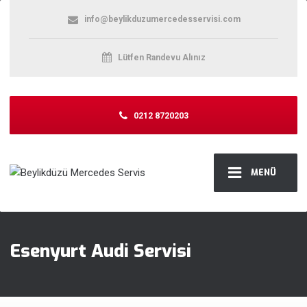
info@beylikduzumercedesservisi.com
Lütfen Randevu Alınız
0212 8720203
MENÜ
Esenyurt Audi Servisi