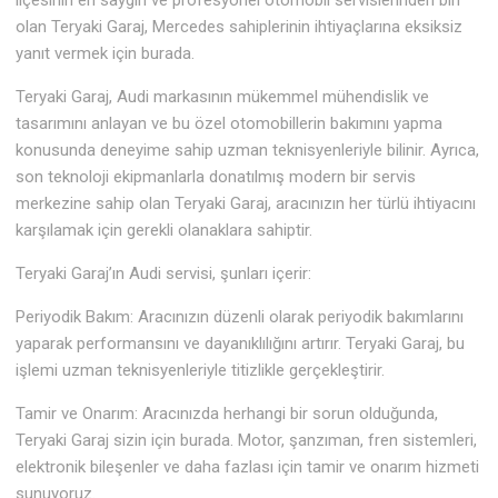
ilçesinin en saygın ve profesyonel otomobil servislerinden biri
olan Teryaki Garaj, Mercedes sahiplerinin ihtiyaçlarına eksiksiz
yanıt vermek için burada.
Teryaki Garaj, Audi markasının mükemmel mühendislik ve
tasarımını anlayan ve bu özel otomobillerin bakımını yapma
konusunda deneyime sahip uzman teknisyenleriyle bilinir. Ayrıca,
son teknoloji ekipmanlarla donatılmış modern bir servis
merkezine sahip olan Teryaki Garaj, aracınızın her türlü ihtiyacını
karşılamak için gerekli olanaklara sahiptir.
Teryaki Garaj’ın Audi servisi, şunları içerir:
Periyodik Bakım: Aracınızın düzenli olarak periyodik bakımlarını
yaparak performansını ve dayanıklılığını artırır. Teryaki Garaj, bu
işlemi uzman teknisyenleriyle titizlikle gerçekleştirir.
Tamir ve Onarım: Aracınızda herhangi bir sorun olduğunda,
Teryaki Garaj sizin için burada. Motor, şanzıman, fren sistemleri,
elektronik bileşenler ve daha fazlası için tamir ve onarım hizmeti
sunuyoruz.