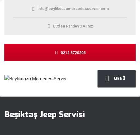
info@beylikduzumercedesservisi.com
Lütfen Randevu Alınız
0212 8720203
MENÜ
Beşiktaş Jeep Servisi