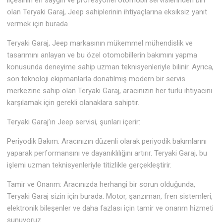
ilçesinin en saygın ve profesyonel otomobil servislerinden biri
olan Teryaki Garaj, Jeep sahiplerinin ihtiyaçlarına eksiksiz yanıt
vermek için burada.
Teryaki Garaj, Jeep markasının mükemmel mühendislik ve
tasarımını anlayan ve bu özel otomobillerin bakımını yapma
konusunda deneyime sahip uzman teknisyenleriyle bilinir. Ayrıca,
son teknoloji ekipmanlarla donatılmış modern bir servis
merkezine sahip olan Teryaki Garaj, aracınızın her türlü ihtiyacını
karşılamak için gerekli olanaklara sahiptir.
Teryaki Garaj’ın Jeep servisi, şunları içerir:
Periyodik Bakım: Aracınızın düzenli olarak periyodik bakımlarını
yaparak performansını ve dayanıklılığını artırır. Teryaki Garaj, bu
işlemi uzman teknisyenleriyle titizlikle gerçekleştirir.
Tamir ve Onarım: Aracınızda herhangi bir sorun olduğunda,
Teryaki Garaj sizin için burada. Motor, şanzıman, fren sistemleri,
elektronik bileşenler ve daha fazlası için tamir ve onarım hizmeti
sunuyoruz.