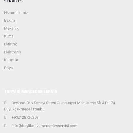
SERVICES
Hizmetlerimiz
Bakım
Mekanik
Klima
Elektrik
Elektronik
Kaporta
Boya
TERYAKI MERCEDES SERVIS
Beykent Oto Sanayi Sitesi Cumhuriyet Mah, Meriç Sk.4 D 174
Büyükçekmece İstanbul
+902128720203
info@beylikduzumercedesservisi.com