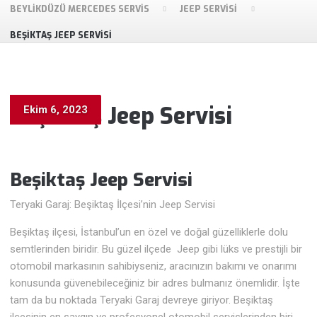
BEYLIKDÜZÜ MERCEDES SERVIS
JEEP SERVISI
BEŞIKTAŞ JEEP SERVISI
Beşiktaş Jeep Servisi
Ekim 6, 2023
Beşiktaş Jeep
Servisi
Teryaki Garaj: Beşiktaş İlçesi’nin Jeep Servisi
Beşiktaş ilçesi, İstanbul’un en özel ve doğal güzelliklerle dolu
semtlerinden biridir. Bu güzel ilçede Jeep gibi lüks ve prestijli bir
otomobil markasının sahibiyseniz, aracınızın bakımı ve onarımı
konusunda güvenebileceğiniz bir adres bulmanız önemlidir. İşte
tam da bu noktada Teryaki Garaj devreye giriyor. Beşiktaş