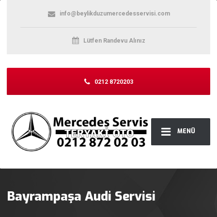
info@beylikduzumercedesservisi.com
Lütfen Randevu Alınız
0212 8720203
MENÜ
Bayrampaşa Audi Servisi