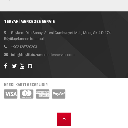
TERYAKI MERCEDES SERVIS
Beykent Oto Sanayi Sitesi Cumhuriyet Mah, Meriç Sk.4 D 174
Büyükçekmece İstanbul
+902128720203
info@beylikduzumercedesservisi.com
KREDİ KARTI GEÇERLİDİR