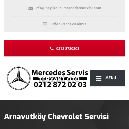
info@beylikduzumercedesservisi.com
Lütfen Randevu Alınız
0212 8720203
MENÜ
Arnavutköy Chevrolet Servisi