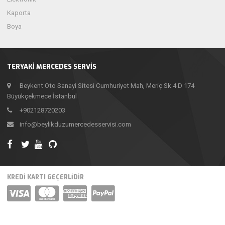
Kaporta
Boya
TERYAKI MERCEDES SERVIS
Beykent Oto Sanayi Sitesi Cumhuriyet Mah, Meriç Sk.4 D 174
Büyükçekmece İstanbul
+902128720203
info@beylikduzumercedesservisi.com
KREDİ KARTI GEÇERLİDİR