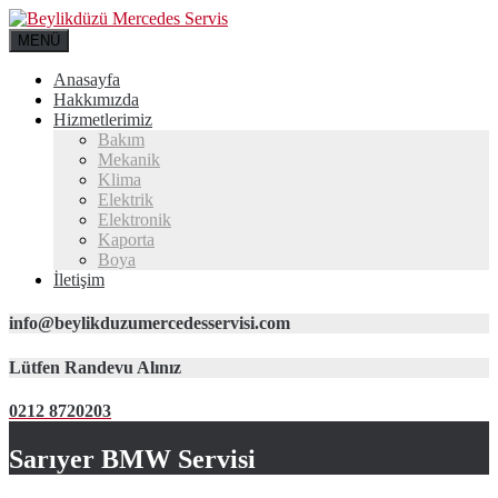
MENÜ
Anasayfa
Hakkımızda
Hizmetlerimiz
Bakım
Mekanik
Klima
Elektrik
Elektronik
Kaporta
Boya
İletişim
info@beylikduzumercedesservisi.com
Lütfen Randevu Alınız
0212 8720203
Sarıyer BMW Servisi