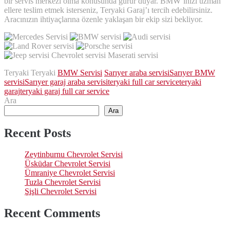
bir servis merkezi olma konusunda gurur duyar. BMW’inizi uzman
ellere teslim etmek isterseniz, Teryaki Garaj’ı tercih edebilirsiniz.
Aracınızın ihtiyaçlarına özenle yaklaşan bir ekip sizi bekliyor.
Teryaki Teryaki
BMW Servisi
Sarıyer araba servisi
Sarıyer BMW
servisi
Sarıyer garaj araba servisi
teryaki full car service
teryaki
garaj
teryaki garaj full car service
Ara
Ara
Recent Posts
Zeytinburnu Chevrolet Servisi
Üsküdar Chevrolet Servisi
Ümraniye Chevrolet Servisi
Tuzla Chevrolet Servisi
Şişli Chevrolet Servisi
Recent Comments