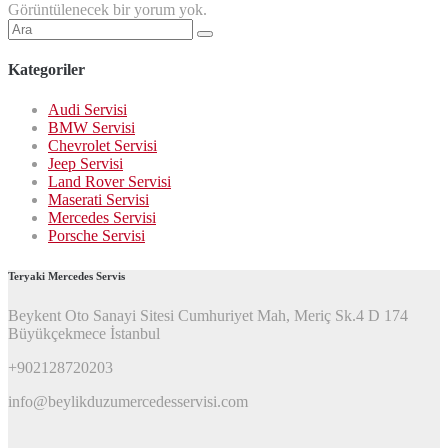
Görüntülenecek bir yorum yok.
Şunu
ara:
Kategoriler
Audi Servisi
BMW Servisi
Chevrolet Servisi
Jeep Servisi
Land Rover Servisi
Maserati Servisi
Mercedes Servisi
Porsche Servisi
Teryaki Mercedes Servis
Beykent Oto Sanayi Sitesi Cumhuriyet Mah, Meriç Sk.4 D 174
Büyükçekmece İstanbul
+902128720203
info@beylikduzumercedesservisi.com