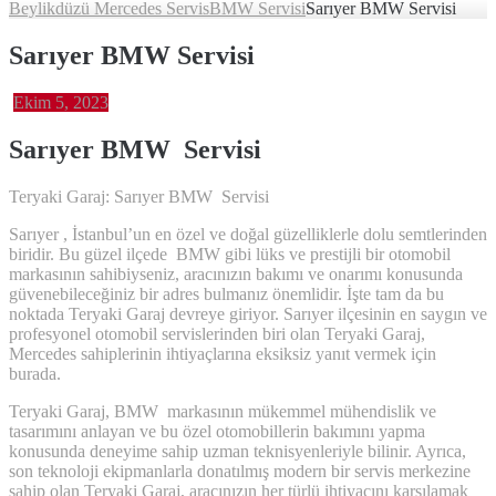
Beylikdüzü Mercedes Servis
BMW Servisi
Sarıyer BMW Servisi
Sarıyer BMW Servisi
Ekim 5, 2023
Sarıyer BMW
Servisi
Teryaki Garaj: Sarıyer BMW Servisi
Sarıyer , İstanbul’un en özel ve doğal güzelliklerle dolu semtlerinden
biridir. Bu güzel ilçede BMW gibi lüks ve prestijli bir otomobil
markasının sahibiyseniz, aracınızın bakımı ve onarımı konusunda
güvenebileceğiniz bir adres bulmanız önemlidir. İşte tam da bu
noktada Teryaki Garaj devreye giriyor. Sarıyer ilçesinin en saygın ve
profesyonel otomobil servislerinden biri olan Teryaki Garaj,
Mercedes sahiplerinin ihtiyaçlarına eksiksiz yanıt vermek için
burada.
Teryaki Garaj, BMW markasının mükemmel mühendislik ve
tasarımını anlayan ve bu özel otomobillerin bakımını yapma
konusunda deneyime sahip uzman teknisyenleriyle bilinir. Ayrıca,
son teknoloji ekipmanlarla donatılmış modern bir servis merkezine
sahip olan Teryaki Garaj, aracınızın her türlü ihtiyacını karşılamak