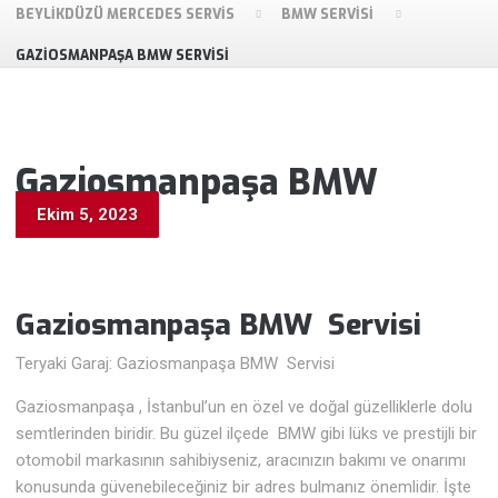
BEYLIKDÜZÜ MERCEDES SERVIS
BMW SERVISI
GAZIOSMANPAŞA BMW SERVISI
Gaziosmanpaşa BMW
Servisi
Ekim 5, 2023
Gaziosmanpaşa BMW
Servisi
Teryaki Garaj: Gaziosmanpaşa BMW Servisi
Gaziosmanpaşa , İstanbul’un en özel ve doğal güzelliklerle dolu
semtlerinden biridir. Bu güzel ilçede BMW gibi lüks ve prestijli bir
otomobil markasının sahibiyseniz, aracınızın bakımı ve onarımı
konusunda güvenebileceğiniz bir adres bulmanız önemlidir. İşte