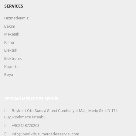
SERVICES
Hizmetlerimiz
Bakım
Mekanik
Klima
Elektrik
Elektronik
Kaporta
Boya
TERYAKI MERCEDES SERVIS
Beykent Oto Sanayi Sitesi Cumhuriyet Mah, Meriç Sk.4 D 174
Büyükçekmece İstanbul
+902128720203
info@beylikduzumercedesservisi.com