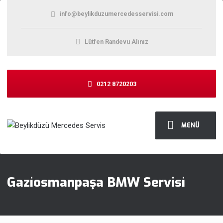
info@beylikduzumercedesservisi.com
Lütfen Randevu Alınız
0212 8720203
MENÜ
Gaziosmanpaşa BMW Servisi