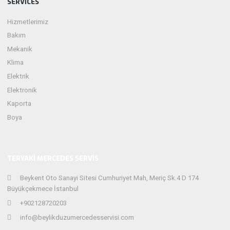
SERVICES
Hizmetlerimiz
Bakım
Mekanik
Klima
Elektrik
Elektronik
Kaporta
Boya
TERYAKI MERCEDES SERVIS
Beykent Oto Sanayi Sitesi Cumhuriyet Mah, Meriç Sk.4 D 174
Büyükçekmece İstanbul
+902128720203
info@beylikduzumercedesservisi.com