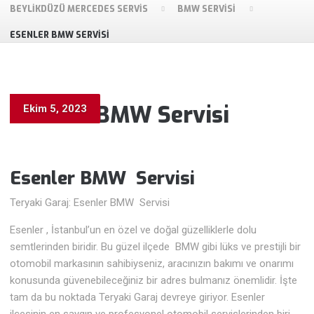
BEYLIKDÜZÜ MERCEDES SERVIS
BMW SERVISI
ESENLER BMW SERVISI
Esenler BMW Servisi
Ekim 5, 2023
Esenler BMW
Servisi
Teryaki Garaj: Esenler BMW Servisi
Esenler , İstanbul’un en özel ve doğal güzelliklerle dolu
semtlerinden biridir. Bu güzel ilçede BMW gibi lüks ve prestijli bir
otomobil markasının sahibiyseniz, aracınızın bakımı ve onarımı
konusunda güvenebileceğiniz bir adres bulmanız önemlidir. İşte
tam da bu noktada Teryaki Garaj devreye giriyor. Esenler