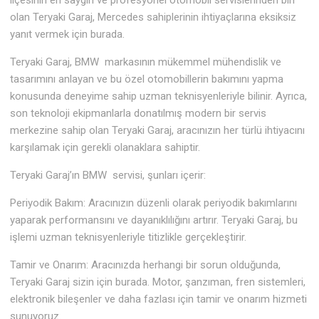
ilçesinin en saygın ve profesyonel otomobil servislerinden biri
olan Teryaki Garaj, Mercedes sahiplerinin ihtiyaçlarına eksiksiz
yanıt vermek için burada.
Teryaki Garaj, BMW markasının mükemmel mühendislik ve
tasarımını anlayan ve bu özel otomobillerin bakımını yapma
konusunda deneyime sahip uzman teknisyenleriyle bilinir. Ayrıca,
son teknoloji ekipmanlarla donatılmış modern bir servis
merkezine sahip olan Teryaki Garaj, aracınızın her türlü ihtiyacını
karşılamak için gerekli olanaklara sahiptir.
Teryaki Garaj’ın BMW servisi, şunları içerir:
Periyodik Bakım: Aracınızın düzenli olarak periyodik bakımlarını
yaparak performansını ve dayanıklılığını artırır. Teryaki Garaj, bu
işlemi uzman teknisyenleriyle titizlikle gerçekleştirir.
Tamir ve Onarım: Aracınızda herhangi bir sorun olduğunda,
Teryaki Garaj sizin için burada. Motor, şanzıman, fren sistemleri,
elektronik bileşenler ve daha fazlası için tamir ve onarım hizmeti
sunuyoruz.