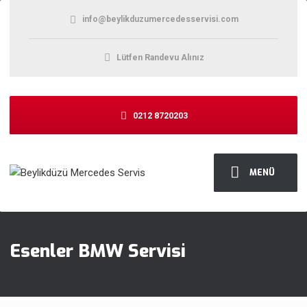
info@beylikduzumercedesservisi.com
Lütfen Randevu Alınız
0212 8720203
MENÜ
Esenler BMW Servisi